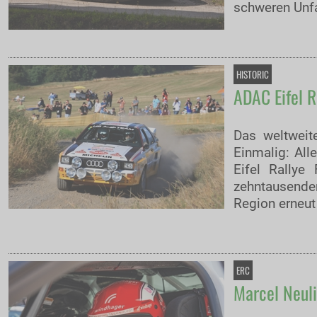
schweren Unfa
HISTORIC
ADAC Eifel R
Das weltweit
Einmalig: All
Eifel Rallye
zehntausende
Region erneut
ERC
Marcel Neuli