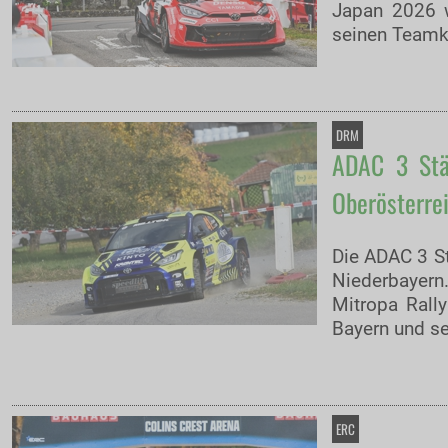
Japan 2026 w
seinen Teamko
DRM
ADAC 3 Stä
Oberösterrei
Die ADAC 3 St
Niederbayer
Mitropa Rall
Bayern und s
ERC