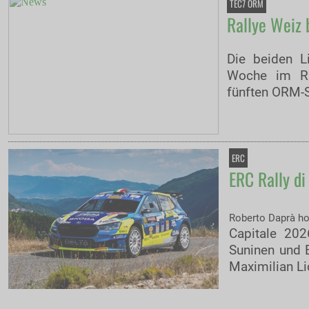
TEC7 ORM
Rallye Weiz 
Die beiden Li
Woche im Ra
fünften ORM-S
ERC
ERC Rally di
Roberto Daprà ho
Capitale 202
Suninen und B
Maximilian L