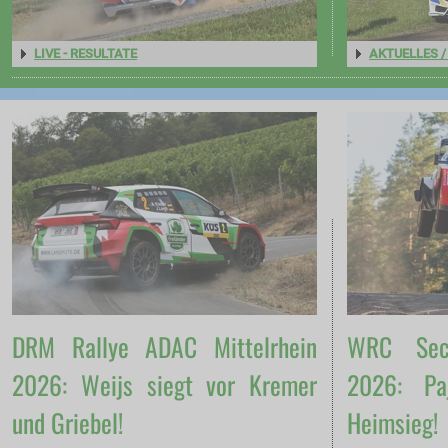
LIVE - RESULTATE
AKTUELLES 
DRM Rallye ADAC Mittelrhein
WRC Sect
2026: Weijs siegt vor Kremer
2026: Pa
und Griebel!
Heimsieg!