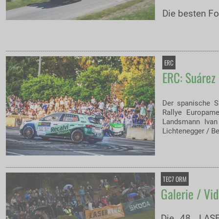
Die besten Fo
ERC
ERC: Suárez 
Der spanische S
Rallye Europame
Landsmann Ivan 
Lichtenegger / Be
TEC7 ORM
Galerie / Vi
Die 48. LAS