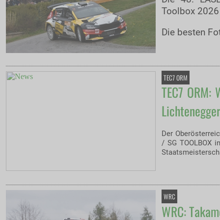
Toolbox 2026 
Die besten Fo
TEC7 ORM
TEC7 ORM: W
Lichtenegger
Der Oberösterrei
/ SG TOOLBOX in 
Staatsmeistersch
WRC
WRC: Takamot