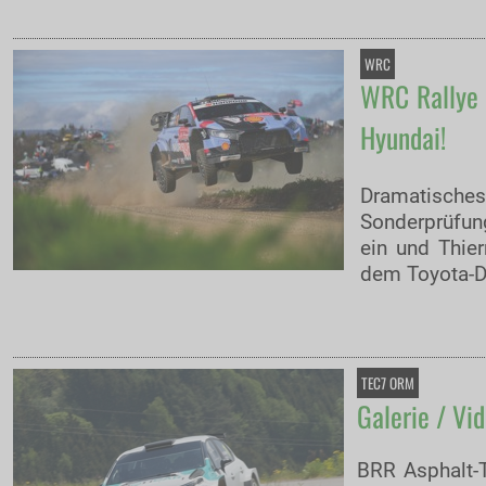
WRC
WRC Rallye d
Hyundai!
Dramatisches 
Sonderprüfun
ein und Thier
dem Toyota-Du
TEC7 ORM
Galerie / Vi
BRR Asphalt-T