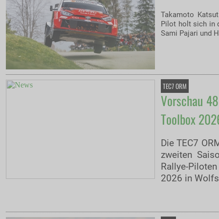
Takamoto Katsuta
Pilot holt sich i
Sami Pajari und H
TEC7 ORM
Vorschau 48.
Toolbox 202
Die TEC7 ORM 
zweiten Sais
Rallye-Pilote
2026 in Wolfs