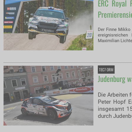
ERC Royal R
Premierensi
Der Finne Mikko 
ereignisreiche
Maximilian Licht
TEC7 ORM
Judenburg w
Die Arbeiten 
Peter Hopf E
insgesamt 15
durch Judenb