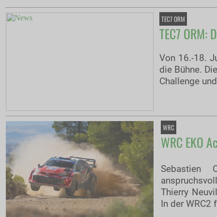
TEC7 ORM
TEC7 ORM: De
Von 16.-18. J
die Bühne. Di
Challenge und
WRC
WRC EKO Acro
Sebastien 
anspruchsvol
Thierry Neuv
In der WRC2 f