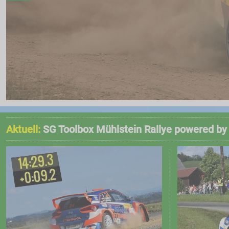
FOTOS
Fotoarchiv
VIDEOS
Videoarchiv
KONTAKT
Kontakt
Impressum
Aktuell:
SG Toolbox Mühlstein Rallye powered by
ORM
ARC