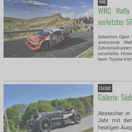
WRC
WRC Rally 
vorletzter S
Sebastien Ogier 
amtierende Wel
Zehntelsekunden
verunfallte. Hint
beim Toyota-Vier
CLASSIC
Galerie: Sü
Abstecher in 
Jahr mit de
heurigen Ausg