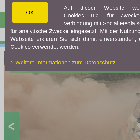
Auf dieser Website we
OK
Cookies u.a. für Zweck
☰ MENÜ
Verbindung mit Social Media 
für analytische Zwecke eingesetzt. Mit der Nutzun
AKTUELLES
Webseite erklären Sie sich damit einverstanden,
Aktuelles
Cookies verwendet werden.
Archiv
> Weitere Informationen zum Datenschutz.
ORM
ARC
WRC
ERC
DRM
Historic
Diverses