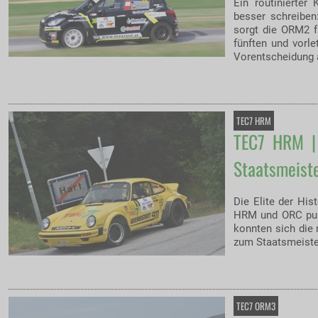
Ein routinierter
besser schreiben
sorgt die ORM2 f
fünften und vorle
Vorentscheidung
TEC7 HRM
TEC7 HRM | 
Staatsmeiste
Die Elite der Hi
HRM und ORC pun
konnten sich die 
zum Staatsmeiste
TEC7 ORM3