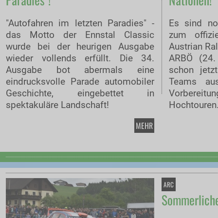
"Autofahren im letzten Paradies" -
Es sind n
das Motto der Ennstal Classic
zum offizi
wurde bei der heurigen Ausgabe
Austrian Ra
wieder vollends erfüllt. Die 34.
ARBÖ (24.
Ausgabe bot abermals eine
schon jetz
eindrucksvolle Parade automobiler
Teams aus
Geschichte, eingebettet in
Vorberei
spektakuläre Landschaft!
Hochtouren
MEHR
ARC
Sommerliches