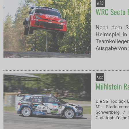
WRC
WRC Secto Ra
Nach dem Sie
Heimspiel in
Teamkollegen
Ausgabe von z
ARC
Mühlstein Ra
Die SG Toolbox M
Mit Startnumme
Schwertberg. / 
Christoph Zellhof