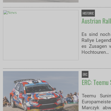
HISTORIC
Austrian Ral
Es sind noch
Rallye Legend
es Zusagen v
Hochtouren…
ERC
ERC: Teemu S
Teemu Sunin
Europameiste
Marczyk abwe