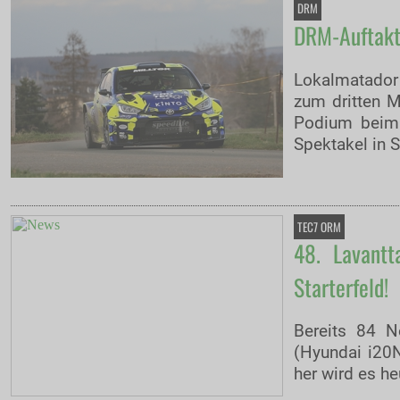
DRM
DRM-Auftakt:
Lokalmatador
zum dritten M
Podium beim 
Spektakel in 
TEC7 ORM
48. Lavantt
Starterfeld!
Bereits 84 N
(Hyundai i20N
her wird es h