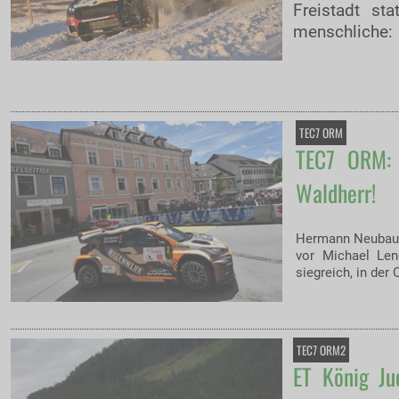
Freistadt sta
menschliche:
TEC7 ORM
TEC7 ORM: 
Waldherr!
Hermann Neubaue
vor Michael Len
siegreich, in der
TEC7 ORM2
ET König J