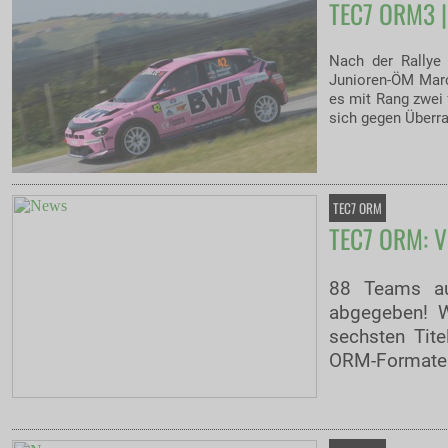
TEC7 ORM3 | 
Nach der Rallye
Junioren-ÖM Marce
es mit Rang zwei 
sich gegen Überr
TEC7 ORM
TEC7 ORM: V
88 Teams au
abgegeben! 
sechsten Tite
ORM-Formaten 