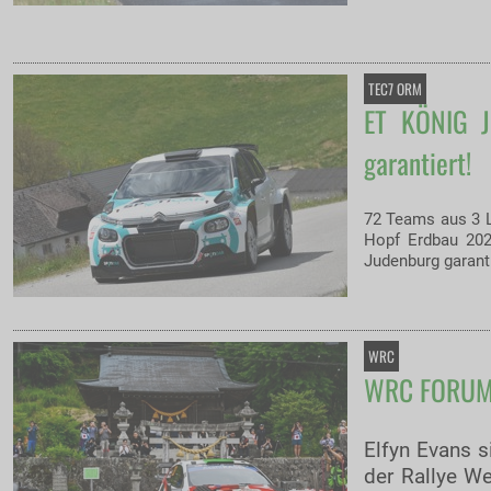
TEC7 ORM
ET KÖNIG J
garantiert!
72 Teams aus 3 L
Hopf Erdbau 202
Judenburg garanti
WRC
WRC FORUM8 
Elfyn Evans s
der Rallye W