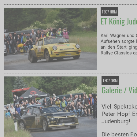
TEC7 HRM
ET König Jud
Karl Wagner und G
Aufsehen sorgte L
an den Start gin
Rallye Classics g
TEC7 ORM
Galerie / Vi
Viel Spektak
Peter Hopf E
Judenburg!
Die besten Fo