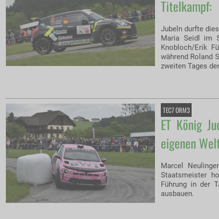
Titelkampf:
Jubeln durfte die
Maria Seidl im 
Knobloch/Erik Fü
während Roland S
zweiten Tages den
TEC7 ORM3
ET König Ju
eigenen Welt
Marcel Neulinge
Staatsmeister ho
Führung in der 
ausbauen.