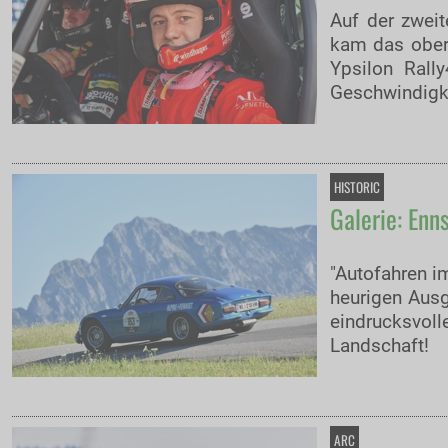
Auf der zwei
kam das oberö
Ypsilon Rall
Geschwindigke
HISTORIC
Galerie: Enn
"Autofahren i
heurigen Ausg
eindrucksvoll
Landschaft!
ARC